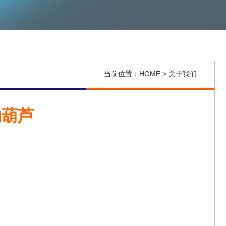
当前位置：HOME > 关于我们
动葫芦