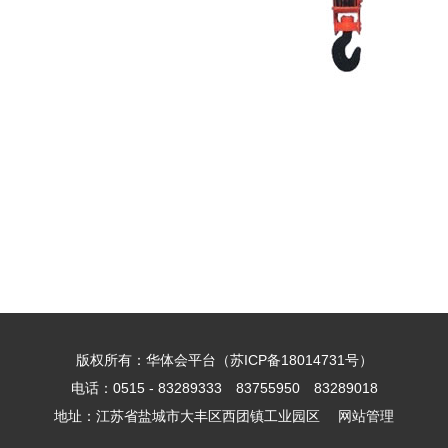
版权所有：华体会平台（
苏ICP备18014731号
）
电话：0515 - 83289333 83755950 83289018
地址：江苏省盐城市大丰区西团镇工业园区
网站管理