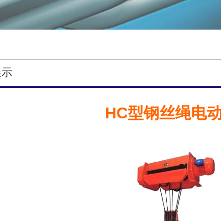
展示
HC型钢丝绳电