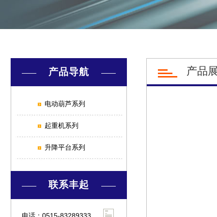
产品
产品导航
电动葫芦系列
起重机系列
升降平台系列
联系丰起
电话：0515-83289333