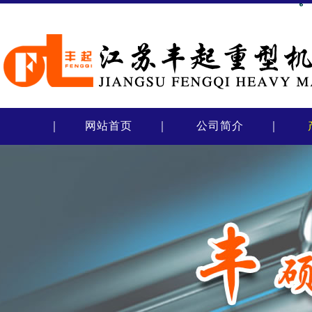
｜
网站首页
｜
公司简介
｜