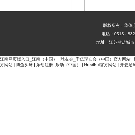
版权所有：华体
电话：0515 - 832
地址：江苏省盐城
|
|
江南网页版入口_江南（中国）
球友会_千亿球友会（中国）官方网站
|
|
|
|
方网站
博鱼买球
乐动注册_乐动（中国）
Huatihui官方网站
开云足