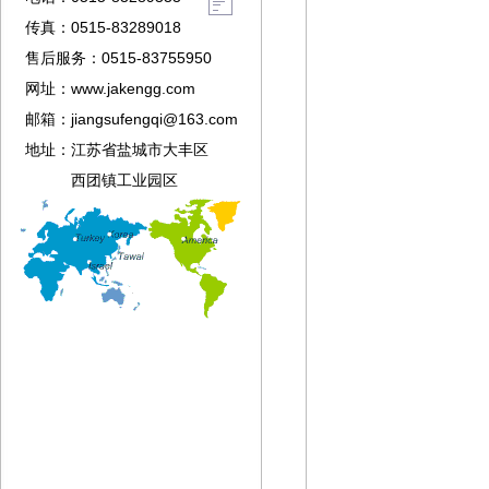
传真：0515-83289018
售后服务：0515-83755950
网址：
www.jakengg.com
邮箱：
jiangsufengqi@163.com
地址：江苏省盐城市大丰区
西团镇工业园区