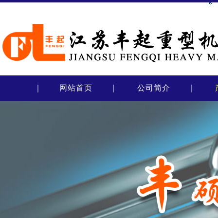
｜
网站首页
｜
公司简介
｜