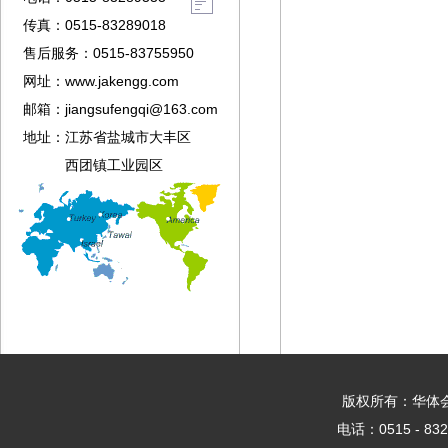
传真：0515-83289018
售后服务：0515-83755950
网址：
www.jakengg.com
邮箱：
jiangsufengqi@163.com
地址：江苏省盐城市大丰区
西团镇工业园区
版权所有：华体
电话：0515 - 832